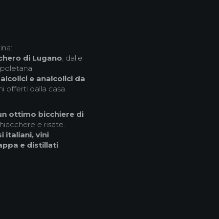
ina:
cchero di Lugano
, dalle
napoletana.
alcolici e analcolici da
ni offerti dalla casa.
un ottimo bicchiere di
hiacchere e risate.
 italiani, vini
ppa e distillati
.