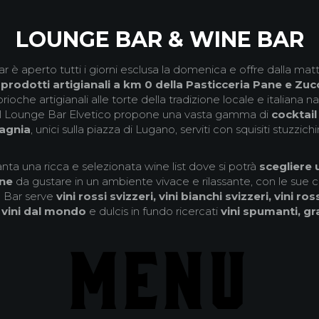
LOUNGE BAR & WINE BAR
bar è aperto tutti i giorni esclusa la domenica e offre dalla matt
 prodotti artigianali a km 0 della Pasticceria Pane e Zu
brioche artigianali alle torte della tradizione locale e italiana 
l Lounge Bar Elvetico propone una vasta gamma di
cocktail 
agnia
, unici sulla piazza di Lugano, serviti con squisiti stuzzichi
nta una ricca e selezionata wine list dove si potrà
scegliere 
ne
da gustare in un ambiente vivace e rilassante, con le sue c
e Bar serve
vini rossi svizzeri, vini bianchi svizzeri, vini rossi
, vini dal mondo
e dulcis in fundo ricercati
vini spumanti, gra
MENU