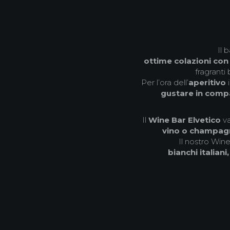
Il 
ottime colazioni con
fragranti 
Per l’ora dell’
aperitivo
i
gustare in comp
Il
Wine Bar Elvetico
va
vino o champag
Il nostro Win
bianchi italiani